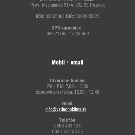
Prev.: Myslenická 91/A, 902 03 Pezinok
IČO:
35835001
DIČ:
2020205825
GPS súradnice :
48.271186, 17.250563
Mobil + email
Otváracie hodiny:
PO - PIA: 7,00 - 15,00
obedová prestávka: 12,00 - 12,45
Email:
info@vzduchoklima.sk
Telefón:
0903 402 123
033 / 642 33 56