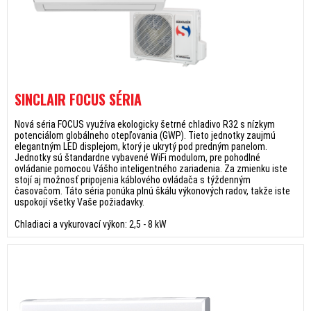
SINCLAIR FOCUS SÉRIA
Nová séria FOCUS využíva ekologicky šetrné chladivo R32 s nízkym
potenciálom globálneho otepľovania (GWP). Tieto jednotky zaujmú
elegantným LED displejom, ktorý je ukrytý pod predným panelom.
Jednotky sú štandardne vybavené WiFi modulom, pre pohodlné
ovládanie pomocou Vášho inteligentného zariadenia. Za zmienku iste
stojí aj možnosť pripojenia káblového ovládača s týždenným
časovačom. Táto séria ponúka plnú škálu výkonových radov, takže iste
uspokojí všetky Vaše požiadavky.
Chladiaci a vykurovací výkon: 2,5 - 8 kW